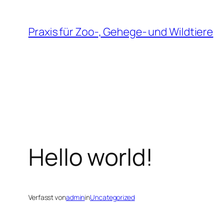
Zum
Inhalt
Praxis für Zoo-, Gehege- und Wildtiere
springen
Hello world!
Verfasst von
admin
in
Uncategorized