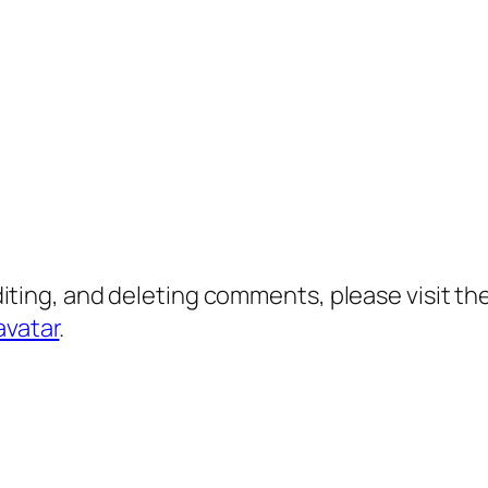
diting, and deleting comments, please visit 
avatar
.